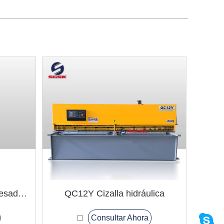
ZX6350A Taladradora y fresadora
QC12Y Cizalla hidráulica
Consultar Ahora