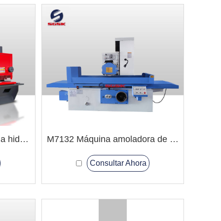
QC11Y Cizalla de guillotina hidráulica
M7132 Máquina amoladora de superficie hidráulica
Consultar Ahora