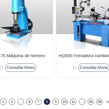
75 Máquina de herrero
Consultar Ahora
Consultar Ahora
1
2
...
6
7
8
9
10
11
...
35
36
S